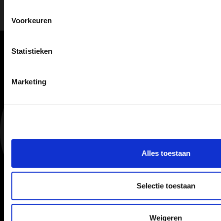
Voorkeuren
Statistieken
WIJ DENKEN VERDER DAN ÉÉN BEURS
Marketing
Plan een gesprek met een
eXpo eXpert
Benieuwd hoe je met één modulaire beursstand
jarenlang flexibel kunt exposeren? Wij denken graag
Alles toestaan
met je mee over jouw beurzen, formaten en
doelstellingen - online of in onze showroom.
Benieuwd wat een online- of showroomafspraak
Selectie toestaan
voor jullie kan betekenen?
Weigeren