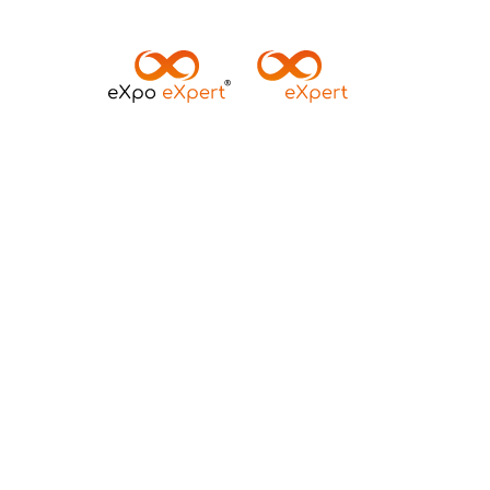
VEELG
DUU