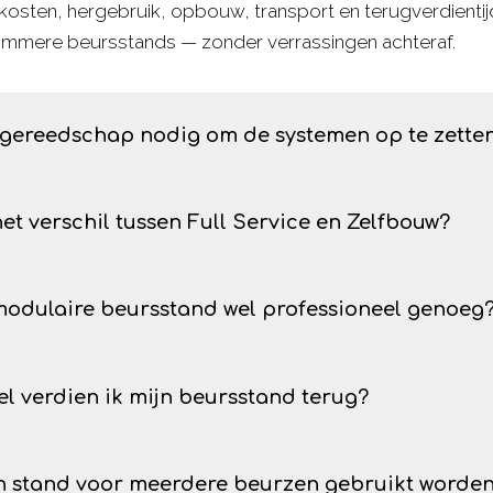
kosten, hergebruik, opbouw, transport en terugverdientijd
limmere beursstands — zonder verrassingen achteraf.
 gereedschap nodig om de systemen op te zette
door ons geselecteerde systemen kunnen volledig gepl
het verschil tussen Full Service en Zelfbouw?
an de kwaliteitseisen die wij stellen aan de oplossingen di
 het kan opzetten — snel en foutloos.
 Service nemen wij alles uit handen. Bij Zelfbouw bouw je z
modulaire beursstand wel professioneel genoeg
 — een duurzame, modulaire stand — is hetzelfde.
 oplossingen zijn visueel gelijkwaardig aan maatwerkstan
l verdien ik mijn beursstand terug?
d binnen 2 tot 3 beursdeelnames, doordat je geen huur-
n stand voor meerdere beurzen gebruikt worde
en al onze klanten hun beursstand in minder dan 3 beur