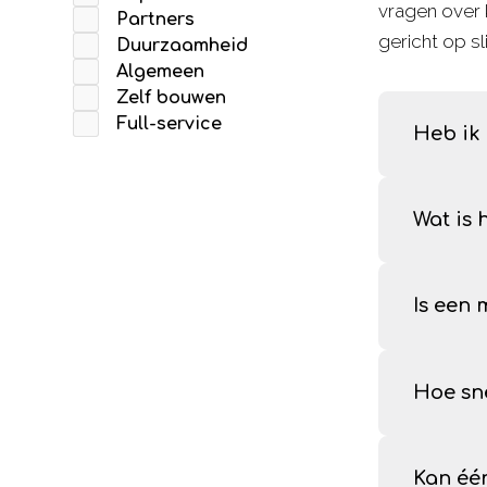
vragen over 
Partners
gericht op s
Duurzaamheid
Algemeen
Zelf bouwen
Full-service
Heb ik
Nee, de 
Wat is 
is één v
iedereen
Bij Full
Is een 
De basis
Ja. Onze
Hoe sne
Gemiddel
Kan éé
toe hebb